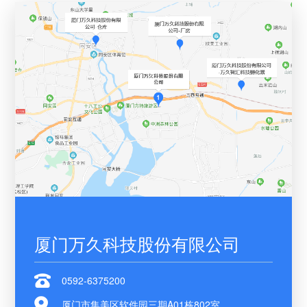
厦门万久科技股份有限公司
0592-6375200
厦门市集美区软件园三期A01栋802室