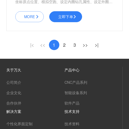
坐标原点位置、模拟空跑、设定内圈钻孔属性、设定外圈钻
孔属性、新建不同产品的运行程序最后一键启动进行轮毂的
加工的使用方法。解决了人工钻孔工作效率低、钻孔难、钻
MORE
立即下单
孔精度等问题。
|<
<<
1
2
3
>>
>|
关于万久
产品中心
公司简介
CNC产品系列
企业文化
智能设备系列
合作伙伴
软件产品
解决方案
技术支持
个性化界面定制
技术资料