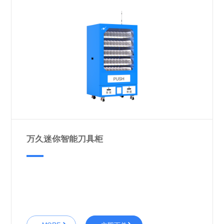
万久迷你智能刀具柜