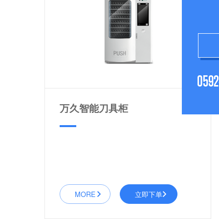
059
万久智能刀具柜
MORE
立即下单