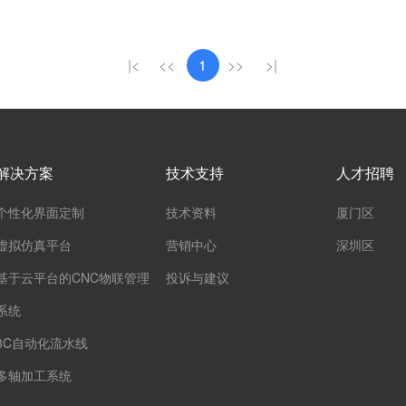
|<
<<
1
>>
>|
解决方案
技术支持
人才招聘
个性化界面定制
技术资料
厦门区
虚拟仿真平台
营销中心
深圳区
基于云平台的CNC物联管理
投诉与建议
系统
3C自动化流水线
多轴加工系统